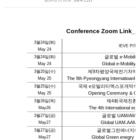
26-03-23 18:50
조회수 2,131
Conference Zoom Link_The
3
월
24
일
(
화
)
IEVE PIT
May 24
3
월
24
일
(
화
)
글로벌
e-Mobilit
May 24
Global e-Mobility
3
월
25
일
(
수
)
제
9
차
평양
국제전기차엑스
May 25
The 9th Pyeongyang Internatioanl E
3
월
25
일
(
수
)
국제
e
모빌리티엑스포
개막식 
May 25
Opening Ceremony & Glob
3
월
26
일
(
목
)
제
4
회
국제친환경
May26
The 4th International eco
3
월
27
일
(
금
)
글로벌
UAM/AM
May27
Global UAM.AAM 
3
월
27
일
(
금
)
글로벌
그린에너지비
May27
Global Green enegry B