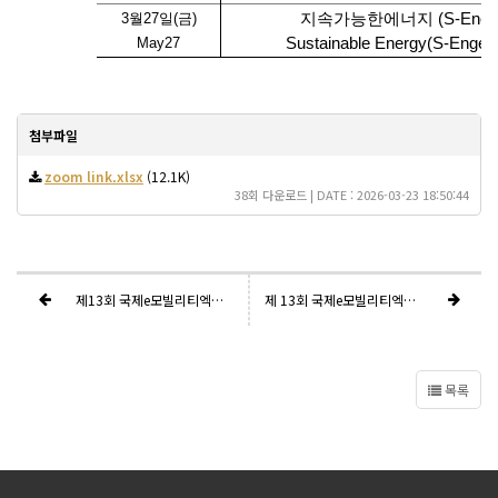
3
월
27
일
(
금
)
지속가능한
에너지
(S-Ener
May27
Sustainable Energy(S-Enger
첨부파일
zoom link.xlsx
(12.1K)
38회 다운로드 | DATE : 2026-03-23 18:50:44
제13회 국제e모빌리티엑스포 감사의 말씀
제 13회 국제e모빌리티엑스포 전시장 안내
목록