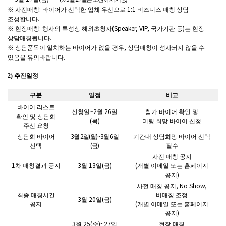
:
1:1
※
사전매칭
바이어가 선택한 업체 우선으로
비즈니스 매칭 상담
.
조성합니다
:
(Speaker, VIP,
)
※
현장매칭
행사의 특성상 해외초청자
국가기관 등
는 현장
.
상담매칭됩니다
,
※
상담품목이 일치하는 바이어가 없을 경우
상담매칭이 성사되지 않을 수
.
있음을 유의바랍니다
2)
추진일정
구분
일정
비고
바이어 리스트
~2
26
신청일
월
일
참가 바이어 확인 및
확인 및 상담회
(
)
목
미팅 희망 바이어 신청
주선 요청
3
2
(
)~3
6
상담회 바이어
월
일
월
월
일
기간내 상담희망 바이어 선택
(
)
선택
금
필수
사전 매칭 공지
1
3
13
(
)
(
차 매칭결과 공지
월
일
금
개별 이메일 또는 홈페이지
)
공지
, No Show,
사전 매칭 공지
최종 매칭시간
비매칭 조정
3
20
(
)
월
일
금
(
공지
개별 이메일 또는 홈페이지
)
공지
3
25(
)~27
월
수
일
현장 매칭