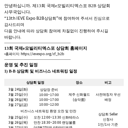
안녕하십니까
.
제
13
회 국제
e
모빌리티엑스포
B2B
상담회
사무국입니다
.
“13th IEVE Expo B2B
”
상담회
에 참여하여 주셔서 진심으로
감사드리며
다음 안내에 따라 상담회 참여에 차질없이 진행하여 주시길
.
바랍니다
----------------------------------------------------------
13
회 국제
e
모빌리티엑스포 상담회 홈페이지
: https://ievexpo.org/cf_b2b
⦁
홈페이지
----------------------------------------------------------
운영 및 추진 일정
1) B-B
상담회 및 비즈니스 네트워킹 일정
상담회 일정
장소
비고
3
24
(
)
월
일
화
상담장 준비
3
25
(
)
10:00~17:00
월
일
수
제주 신화월드
사전매칭자 우선
3
26
(
)
10:00~17:00
(
)
월
일
목
송악룸
배정
10:00~12:00
3
27
(
)
월
일
금
비즈니스 네트워킹 환영 오찬 및 만찬
Seller
상담회
3
25
(
)
12:00~13:30
월
일
수
오찬
신화테라스
신청사
3
26
(
)
18:30~20:00
월
일
목
만찬
랜딩볼룸
1
/1
인
사 기준
3
27
(
)
(
3
27
)
월
일
금
※
월
일은 오찬까지 제공