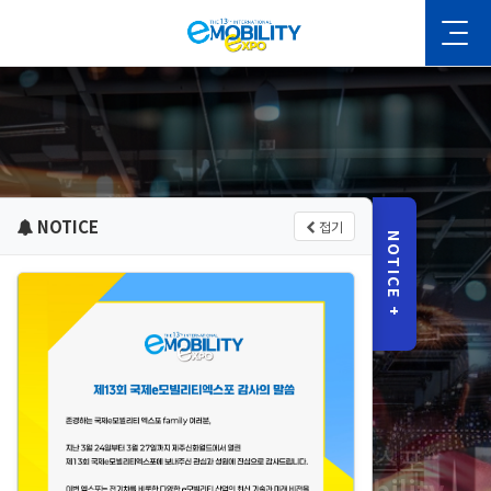
NOTICE
접기
NOTICE +
13th International e-Mobility
Expo